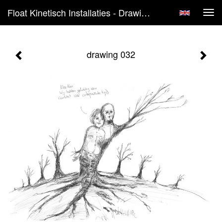
Float Kinetisch Installaties - Drawing 032
Tog
navi
drawing 032