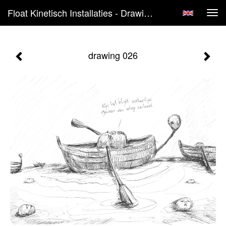
Float Kinetisch Installaties - Drawing 026
Tog
navi
drawing 026