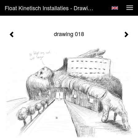
Float Kinetisch Installaties - Drawing 018
Tog
navi
drawing 018